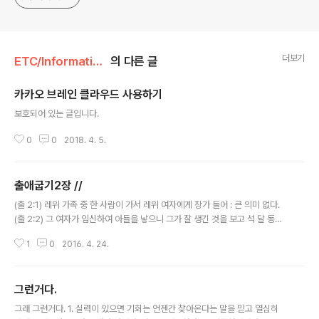
더보기
ETC/Informations
의 다른 글
카카오 브레인 클라우드 사용하기
글 내용
보호되어 있는 글입니다.
0
0
2018. 4. 5.
출애굽기2장 //
글 내용
(출 2:1) 레위 가족 중 한 사람이 가서 레위 여자에게 장가 들어 : 큰 의미 없다.
(출 2:2) 그 여자가 임신하여 아들을 낳으니 그가 잘 생긴 것을 보고 석 달 동안
그를 숨겼으나 : 보기에 좋았더라 에 사용된 좋았다와 잘 생겼다 (fine)이 같은
1
0
2016. 4. 24.
단어. 출애굽기의 원어명이 '이름들'임을 고려. / 이는 구속사적 행동이다. 일종
의 메타포. 잘 생겨서 (좋아서) 모세는 살아났다. 즉 하나님 보시기에 좋아야 살
아남는 창세기 모티브이다. : 히브리서에서는 모세의 어머니의 이 행동을 '믿
그런거다.
음'으로 한 행동이라고 한다. 재밌는 것은 그래봤자 3개월이었다. 더는 숨길 수
글 내용
없었다. : 출애굽기 6장에 보면 모세의 아버지는 아므람, 어머니는 요게벳이라
그래 그런거다. 1. 실력이 있으면 기회는 언젠간 찾아온다는 말을 믿고 열심히
고 나온다. 그리고 모세의 위로 형 아론과 누나 미리암이 있..