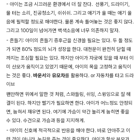
- 아이는 조금 시끄러운 환경에서 더 잘 잔다. 선풍기, 드라이기,
물 터는 소리, 진공청소기, 쉬쉬쉬. 그리고 애기가 울 때는 애기 울
음에 필적할 정도로 해야한다. 물론 계속 틀어놓는 것은 좋지 않다.
그리고 100일이 넘어가면 백색소음에 너무 의존하지 말자.
- 흔들기: 아이의 흔들기 증후근을 신경쓸 필요는 있다. 두 돌 정도
가 되면 80% 정도의 뇌가 성장을 한다. 대천문이 완전히 닫힐 때
까지는 조심할 필요는 있다. 하지만 아이가 자궁에 있을 때 부터 이
미 산모가 움직이고 있었기 때문에, 아이의 목을 고정하고 움직이
는 것은 좋다.
바운서
와
유모차
를 활용하다. or 자동차를 타고 드라
이브
왠만하면 위에서 말한 것 처럼, 스와들링, 쉬잉, 스윙잉으로 잘 해
결이 된다. 하지만 빨기가 필요하면 한다. 아이가 어느정도 안정되
면, 눕혀서 재우면 된다. 여기에 가슴이 약간 눌리게 눕히면 좋을
수 있다. 수건으로 가슴과 등을 지지하게.
- 아이의 신호에 적극적으로 반응을 해야 한다. 바로 안아주고 이
런 것이 아니라, 눈길을 주는 것이 중요하다. 아이가 항상 부모가