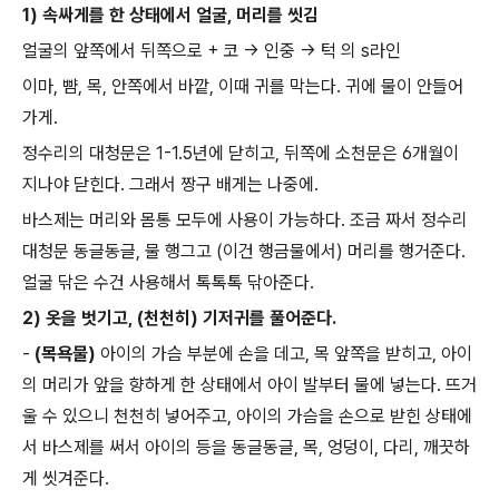
1) 속싸게를 한 상태에서 얼굴, 머리를 씻김
얼굴의 앞쪽에서 뒤쪽으로 + 코 -> 인중 -> 턱 의 s라인
이마, 뺨, 목, 안쪽에서 바깥, 이때 귀를 막는다. 귀에 물이 안들어
가게.
정수리의 대청문은 1-1.5년에 닫히고, 뒤쪽에 소천문은 6개월이
지나야 닫힌다. 그래서 짱구 배게는 나중에.
바스제는 머리와 몸통 모두에 사용이 가능하다. 조금 짜서 정수리
대청문 동글동글, 물 행그고 (이건 행금물에서) 머리를 행거준다.
얼굴 닦은 수건 사용해서 톡톡톡 닦아준다.
2) 옷을 벗기고, (천천히) 기저귀를 풀어준다.
-
(목욕물)
아이의 가슴 부분에 손을 데고, 목 앞쪽을 받히고, 아이
의 머리가 앞을 향하게 한 상태에서 아이 발부터 물에 넣는다. 뜨거
울 수 있으니 천천히 넣어주고, 아이의 가슴을 손으로 받힌 상태에
서 바스제를 써서 아이의 등을 동글동글, 목, 엉덩이, 다리, 깨끗하
게 씻겨준다.