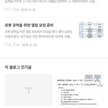
실력을 키우자. 2. 너는 내가 아니다. 다름을 인정하자. 3. 의존하지말자. 도움을
요청하고, 도와주면 감사를, 그러지 않으면 스스로 해내자. 시간이 걸려도 자기
1
0
2015. 9. 14.
스스로 해내는 습관을 들여야 비굴해지지 않는다. 4. 하지만 사람을 미워하진
말자. 정말 미련한 짓 중 하나는 자신을 도와주려는 사람을 그릇된 감정으로 쳐
내는 일이다. 남이 그래도 너는 그러지말자. 5. 결국 스스로 해내자. 너가 도움을
로봇 공학을 위한 열림 모임 준비
요청하는 그 사람이 되도록 하자. 남들이 너에게 도움을 요청할 수 있는 능력을
글 내용
키우고, 해낼 수 있는 여유를 갖자. 6. 힘내자. 지금까지 열심히 해왔으니, 언젠
로봇 공학을 위한 열림 모임에서 모임을 한다. 행사 일정은
간 내 실력이 올라갈 것이고, 기회가 찾아올 것이다. 그래 그런거다.
다음과 같다. 내가 맡은 것은 케이터링이랑 전야제, 뒷풀이
다. 전야제 강남역 더부스여기 괜찮을 것 같다. 뒷풀이 찾아
0
0
2015. 6. 25.
보고 있다. 음.. 옥토버페스트 있던 자리? 케이터링 커피볶
는 곰 (http://coffeegom1.cafe24.com/catering/)
우리는 대략 인원이 170명이고, 시간은 6시간 이상인가..?
모두가 별도 협의이구먼. 사이드 메뉴는 넣지 않는 것이 좋
을 것 같다. 대충 금액을 생각해보면 11시부터 3시까지 4
이 블로그 인기글
시간이면 20만원에 인원을 150명으로 하면 대충 40만원
쯤 하면 60만원이나 된다. 150만원을 지원 받는데 남은 9
0만원으로 점심을 먹을 수 있을까? 점심을 대충 200명이
라 생각을 하고, 5천원이라 생각을 해도 1..