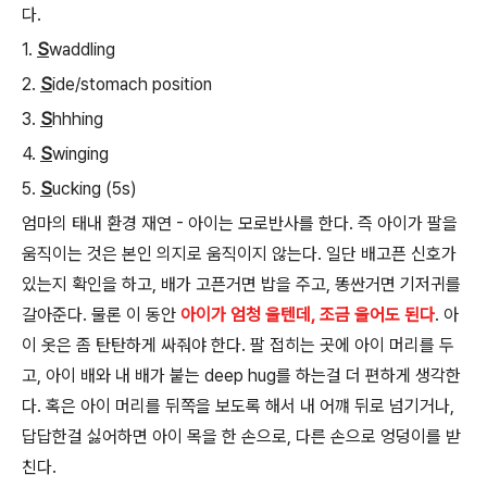
다.
1.
S
waddling
2.
S
ide/stomach position
3.
S
hhhing
4.
S
winging
5.
S
ucking (5s)
엄마의 태내 환경 재연 - 아이는 모로반사를 한다. 즉 아이가 팔을
움직이는 것은 본인 의지로 움직이지 않는다. 일단 배고픈 신호가
있는지 확인을 하고, 배가 고픈거면 밥을 주고, 똥싼거면 기저귀를
갈아준다. 물론 이 동안
아이가 엄청 울텐데, 조금 울어도 된다
. 아
이 옷은 좀 탄탄하게 싸줘야 한다. 팔 접히는 곳에 아이 머리를 두
고, 아이 배와 내 배가 붙는 deep hug를 하는걸 더 편하게 생각한
다. 혹은 아이 머리를 뒤쪽을 보도록 해서 내 어꺠 뒤로 넘기거나,
답답한걸 싫어하면 아이 목을 한 손으로, 다른 손으로 엉덩이를 받
친다.