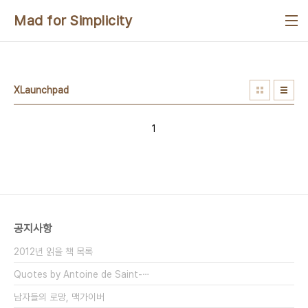
본문 바로가기
Mad for Simplicity
XLaunchpad
1
공지사항
2012년 읽을 책 목록
Quotes by Antoine de Saint-⋯
남자들의 로망, 맥가이버