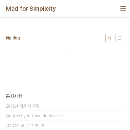
본문 바로가기
Mad for Simplicity
big dog
1
공지사항
2012년 읽을 책 목록
Quotes by Antoine de Saint-⋯
남자들의 로망, 맥가이버