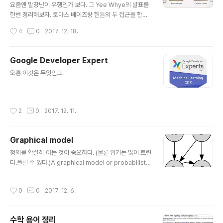
R 20164. GradCAM: Grad-CAM:..
요즘엔 말장난이 유행인가 보다. 그 Yee Whye의 발표를
한번 정리해보자. 토마스 베이즈랑 힌튼의 두 접근을 합쳐
보자는 게 목적이다. 일단 베이지안 러닝에 대해서 알아보
작성시간
4
0
2017. 12. 18.
자. 이예테니까 할 수 있는 멋진 그림이다. 우리(=베이지
안)가 원하는 것은 포스테리어를 구하는 것이다. 즉 rever
se conditional distribution을 Bayes' rule로 구하는
Google Developer Expert
게 목적이다. 실제로 써먹을 때는 posterior mean을 구
글 내용
오홍 이것은 무엇인고.
해야 한다. 예를 들어 RL에서는 유틸리티를 최대로 하는 a
ction을 고를 수 있다. 이 경우에 파라미터는 유틸리티의
파라미터이다. 위 그림은 LDA를 이용해서 87년부터 201
5년까지 토픽을 보여주는 것이다. 딥러닝이 뜨고 있다!! 베
작성시간
2
0
2017. 12. 11.
이지안 학습의 장단점에 대해서 생각해보자..
Graphical model
글 내용
정의를 확실히 아는 것이 중요하다. (물론 위키는 많이 트린
다.틀릴 수 있다.)A graphical model or probabilistic
graphical model (PGM) is a probabilistic model f
or which a graph expresses the conditional dep
작성시간
0
0
2017. 12. 6.
endence structure between random variables.
They are commonly used in probability theory,
statistics—particularly Bayesian statistics—and
수학 용어 정리
machine learning. 여기 정의에 따르면 GM과 PGM은