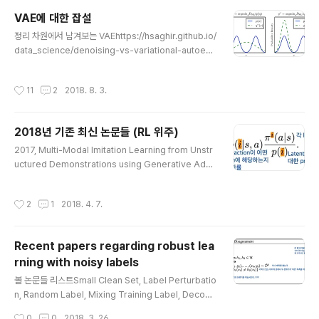
VAE에 대한 잡설
글 내용
정리 차원에서 남겨보는 VAEhttps://hsaghir.github.io/
data_science/denoising-vs-variational-autoenc
oder/결론부터 말하자면 VAE는 모드 콜랩싱에 취약하다.
ELBO의 1) Likelihood term은 보통 reconstruction l
작성시간
11
2
2018. 8. 3.
oss가 된다. CE를 쓰던 p-norm을 쓰던 그냥 오토인코더
가 된다. 오토 인코더 학습만 해도 만만하지 않은데, 문제는
encoded z를 직접 쓰는게 아니라 여기에 z+std*e 를
2018년 기존 최신 논문들 (RL 위주)
이용해서 reconstruction을 한다는 것이다. 이게 일종에
글 내용
데이터가 살고 있는 low-dimensional manifold로 보
2017, Multi-Modal Imitation Learning from Unstr
내주는 효과가 있긴 한데, reconstruction만 놓고 보면
uctured Demonstrations using Generative Adve
쉽지가 않게 된다. 주어진 ..
rsarial Nets, NIPS 죠셉 교수님과 스테판 샬 교수님이
참여하신 UCS 논문결국 하려고 하는 것은 모방학습인데
작성시간
2
1
2018. 4. 7.
여러 다른 intention을 갖고 있는 시범들이 주어졌을 때 어
떻게 이것들을 분리해서 각각 정책 함수를 학습시킬지를
다르고 있다. 위의 수식이 가장 중요한 부분인 것 같다. 결
Recent papers regarding robust lea
국 intention에 condition된 정책함수를 찾고자 하고, 실
rning with noisy labels
제 구현에 있어서는 InfoGAN과 같이 돌아갈 것 같다. 실
글 내용
험으로는 아래와 같은 실험을 한다. 결국 InfoGAN을 한
볼 논문들 리스트Small Clean Set, Label Perturbatio
다. 그러면 InfoGAIL과 모가 다르지? 같다.. *20..
n, Random Label, Mixing Training Label, Decoup
ling "when to update" from "how to update", 201
작성시간
0
0
2018. 3. 26.