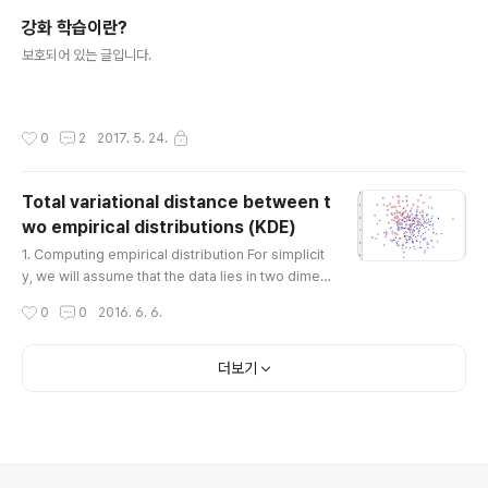
인 내용은 아주 간단하다. 몇 가지 가정이 주어졌을 때, 현
강화 학습이란?
재 내가 가지고 있는 분류기가 얼마의 성능을 낼 수 있을
글 내용
까? 증명을 조금 자세히 보면, (다 그렇듯이..) Union Bou
보호되어 있는 글입니다.
nd를 써서 매우 loose한 bound이겠지만, 이런 테크닉
자체는 알아두면 좋을 것 같다. 아마 다음에 제대로 된 P..
작성시간
0
2
2017. 5. 24.
Total variational distance between t
wo empirical distributions (KDE)
글 내용
1. Computing empirical distribution For simplicit
y, we will assume that the data lies in two dimen
sional space with x1 and x2 axes. ndata1 = 100;
작성시간
0
0
2016. 6. 6.
ndata2 = 200; data1 = repmat([1 2], ndata1, 1) + r
andn(ndata1, 2); data2 = repmat([2 1], ndata2, 1)
+ randn(ndata2, 2); figure(1); hold on; plot(data1
더보기
(:, 1), data1(:, 2), 'ro'); plot(data2(:, 1), data2(:, 2),
'bx'); axis equal; 2. Kernel Density Estima..