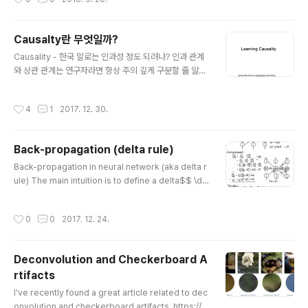
7: Small Clean Set - 알고리즘 자체는 아주 간단하다.
가지고 있는 배치 데이터 중에서 두 개의 분류기가 '다른'
예측을 하는 경우에만 각각 분류기를 학습시킨다. 근데
Causalty란 무엇일까?
'$h_1$'과 '$h_2$'가 애초에 같으면 아예 학습이 안일어
글 내용
Causality - 한국 말로는 인과성 정도 되려나? 인과 관계
나는 것 아닌가? 두 개의 네트워크의 초기화가 아주 중요한
와 상관 관계는 연구자라면 항상 주의 깊게 구분할 줄 알아
이유일듯 하다. 그리고 한 가지 더 중요한 이슈는 이 두 네
야 한다. 이 둘을 혼용하는 사람들이 많은데 특히 특정 목적
트워크 중에서 어떤 것을 '실제로' 사용할지이다. At the e
을 가지고 이 둘을 혼용하는 사람들을 보면 화가 날 때가 많
nd of the optimization..
작성시간
4
1
2017. 12. 30.
다. 결론부터 말하자면, 난 이걸 잘 모른다. 그리고 대충 가
지고 있는 느낌은 directed acyclic graph를 구성해야
한다. Conditional dependency를 잡는 것이 중요하
Back-propagation (delta rule)
다. 간단한 인과 관계의 예로 위의 그림과 같이 비가 오면
글 내용
진흙이 생긴다를 생각해보자. 진흙은 다른 일로도 생길 수
Back-propagation in neural network (aka delta r
있기에 other cause를 고려하는 DAG가 생겼다. 화살표
ule) The main intuition is to define a delta$$ \de
로 연결이 안되어 있으면 'no direct causal' 관계이다.
lta_k^l \equiv \frac{C}{z_k^l} $$and find a recurs
위의 그림에서 얻을 수 있는..
ive backward rule$$ \delta^l_k = \sum_m ( \delt
작성시간
0
0
2017. 12. 24.
a_m^{l+1} W_{mk}^{l+1} ) \sigma'(z^l_k). $$ The
gradients w.r.t. the learning parameters can be
computed from the deltas. Gradients of a convo
Deconvolution and Checkerboard A
lution layer The gradients of a convolution oper
rtifacts
ation can be c..
글 내용
I've recently found a great article related to dec
onvolution and checkerboard artifacts. https://di