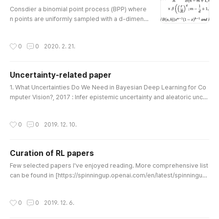
= 1e-2; x_anchor = f_ref(t_anchor) + sqrt(noise_
글 내용
Consdier a binomial point process (BPP) where
var)*randn(size(t_anchor)); l_anchor = ones(n_a
n points are uniformly sampled with a d-dimensi
nchor,1); % Gaussian random ..
onal ball of radius R centered at the origin. We w
ant to know about the euclidean distance from t
작성시간
0
0
2020. 2. 21.
he origin to its m-th nearest point. The special c
ase of m=1 will be the shortest distrance from t
he origin. The distribution of the distance of the
Uncertainty-related paper
m-th nearest point follows a generalized beta d
글 내용
istribution:..
1. What Uncertainties Do We Need in Bayesian Deep Learning for Co
mputer Vision?, 2017 : Infer epistemic uncertainty and aleatoric uncer
tainty using Bayesian neural networks. https://papers.nips.cc/paper/
7141-what-uncertainties-do-we-need-in-bayesian-deep-learning-f
작성시간
0
0
2019. 12. 10.
or-computer-vision What Uncertainties Do We Need in Bayesian De
ep Learning for Computer Vision? What Uncertainties Do We Need in
Baye..
Curation of RL papers
글 내용
Few selected papers I've enjoyed reading. More comprehensive list
can be found in [https://spinningup.openai.com/en/latest/spinningup/
keypapers.html]. Model-Free RL 1. Playing Atari with Deep Reinforce
ment Learning, Mnih et al, 2013. Algorithm: DQN https://arxiv.org/abs/
작성시간
0
0
2019. 12. 6.
1312.5602 Playing Atari with Deep Reinforcement Learning We pres
ent the first deep learning model to successfully learn control..