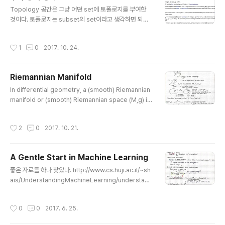
글 내용
같은 것으로 본다. 중요한 점은 conditional dependen
Topology 공간은 그냥 어떤 set에 토폴로지를 부여한
cy를 그래프 구조로..
것이다. 토폴로지는 subset의 set이라고 생각하면 되고,
아래 세 가지 조건을만족한다. 1. 공집합과 모집합을 포함
한다. 2. 토폴로지는 그 어떤 합집합에 closed이다. 3. 유
작성시간
1
0
2017. 10. 24.
한한 교집합에 closed이다.토폴로지는 open set에서
시작한다. 토폴로지 차원에서는 (-1,+1)과 (-inf,+inf)를 구
별하지 못한다. 둘 사이에는 homeomorphism이 존재
Riemannian Manifold
한다. 사실 이 homeomorphism은 토폴로지의 특성을
글 내용
유지시켜주는 매핑이다. 그래서 토폴로지에서는 'up to h
In differential geometry, a (smooth) Riemannian
omeomorphism'까지 유의미하다. 자 그러면 토폴로지
manifold or (smooth) Riemannian space (M,g) is
의 open set은 어떤 의미가 있을까?이것은 우리에게 가
a real smooth manifold M equipped with an inne
까움의 정도, 혹은 식별 가능함의 정..
r product on the tangent space at each point tha
작성시간
2
0
2017. 10. 21.
t varies smoothly from point to point in the sens
e that if X and Y are vector fields on M, then is a
smooth function.이라고 한다. 매니폴드라는 것은 topo
A Gentle Start in Machine Learning
logical space의 일종이다. 중요한 특징은 여기의 open
글 내용
set (topological space니까 물론 정의 가..
좋은 자료를 하나 찾았다. http://www.cs.huji.ac.il/~sh
ais/UnderstandingMachineLearning/understand
ing-machine-learning-theory-algorithms.pdf Le
arning theory를 수업하시는 교수님이 학교에 있었으면
작성시간
0
0
2017. 6. 25.
얼마나 좋을까 하는 아쉬움이 있지만, 이제라도 알게되어
서 참 좋다. 그런 의미에서 2장을 한번 정리해봤다. 최종적