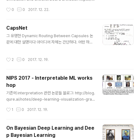
still.pub/2016/deconv-checkerboard/ 위의 사진
작성시간
0
0
2017. 12. 22.
들이 말하는 것은 밝은 영역을 만들 때 이상한 strange c
heckerboard pattern of artifiact를 만든다는 것이다.
이러한 이유가 생기는 이유에 대해서 알아보자. Deconvo
CapsNet
lution & Overlap 뉴럴넷을 이용해서 이미지를 만들 때,
글 내용
그 유명한 Dynamic Routing Between Capsules 논
많은 경우에 저해상도에서 고해상도를 만든다. 이는 네트
문에 대한 설명이다 아이디어 자체는 간단하다. 어떤 하위
워크가 rough image를 만들고, 그 중간을 채워넣는 방향
레이어의 값이 들어오면 이를 상위로 바로 올리는 것이 아
으로 디테일을 만든다. 이를 위해서 많은 경우에 deconv
니라 linear transform을 한 값들을 가지고 일종의 loop
olution을 사..
작성시간
2
0
2017. 12. 19.
y belief propagation을 한다. 이를 위해서 하위 레이어
의 값을 섞어주는 mixing parameter에 해당하는 routi
ng parameter를 찾는다. 이 과정이 마치 factor graph
NIPS 2017 - Interpretable ML works
에서 문제를 푸는 것과 비슷하다. 힌튼을 유명하게 만든 re
hop
stricted Boltzmann machine의 contrastive diver
글 내용
gence에 해당하는 Gibbs sampling과도 일맥상통하는
기존에 interpretation 관련 논문들 블로그: http://blog.
바가 있다고 본다. routing parame..
qure.ai/notes/deep-learning-visualization-grad
ient-based-methods 1. Deep inside convolution
작성시간
1
0
2017. 12. 19.
al networks: Visualising image classification mo
dels and saliency maps, ArXiv, 20132. Learning
Important Features Through Propagating Activa
On Bayesian Deep Learning and Dee
tion Differences, ArXiv, 2017 3. CAM: Learning d
p Bayesian Learning
eep features for discriminative localization, CVP
글 내용