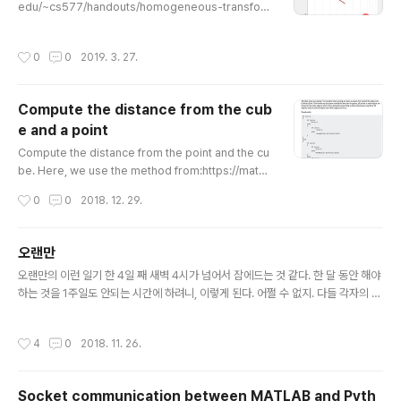
edu/~cs577/handouts/homogeneous-transfor
m.pdf) Local transformation: post-multiplication
Global transformation: pre-multiplication main%
작성시간
0
0
2019. 3. 27.
% Linear Algebra things%% 1. Make T from thre
e points 'ps2R'% 2, Local transformation (transl
ation + rotation): post-multiplication%ccc%% 1.
Compute the distance from the cub
Make T from three points 'ps2R'ccc p1 = -1+2*r
e and a point
and(1,3);p2 = -1+2*rand(1,3);p..
글 내용
Compute the distance from the point and the cu
be. Here, we use the method from:https://math.
stackexchange.com/questions/2133217/minim
작성시간
0
0
2018. 12. 29.
al-distance-to-a-cube-in-2d-and-3d-from-a-p
oint-lying-outside Followings are the MATLAB i
mplementation of this method. Results:Codes:m
오랜만
ian.m% Initialize the cube informationt = rand(1,
글 내용
오랜만의 이런 일기 한 4일 째 새벽 4시가 넘어서 잠에드는 것 같다. 한 달 동안 해야
3);xyz_min = 1.0+rand(1,3);xyz_len = 1.0+rand(1,
하는 것을 1주일도 안되는 시간에 하려니, 이렇게 된다. 어쩔 수 없지. 다들 각자의 사
3);R = eye(3,3); % Get costsn = 5e..
정이 있는 것이니까. 시간이 지나면 지날 수록 꼰대가 되지 않기 위한 노력을 더 많이
해야함을 느낀다. 점점 말은 줄이고, 욕심도 줄이고, 더 많이 듣고, 더 많이 이해를 하
작성시간
4
0
2018. 11. 26.
려고 해야한다. 누구나 전성기가 있다. 모가 되었던 자기의 커리어 하이는 있는 것이
니까. 여러 의미의 전성기가 있을 것이다. 체력의 전성기, 인맥의 전성기, 재력의 전성
기. 모가 되었던, 과거를 돌아보며, 현재를 직시하지 못하면 끝이다. 결국 중요한건,
Socket communication between MATLAB and Pyth
나 스스로 얼마나 잘 할 수 있느냐이다. 의존과 협업은 언제나 한끝 차이이다. 그리고