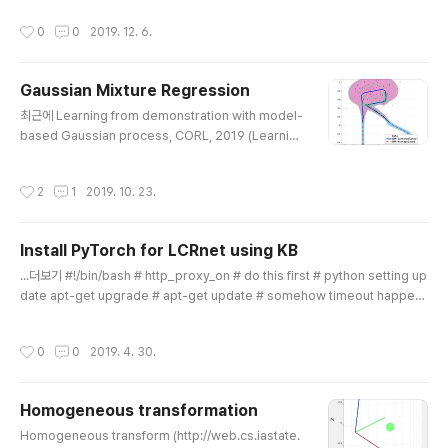
ment Learning, Mnih et al, 2013. Algorithm: DQN https://arxiv.org/abs/
작성시간
0
0
2019. 12. 6.
1312.5602 Playing Atari with Deep Reinforcement Learning We pres
ent the first deep learning model to successfully learn control..
Gaussian Mixture Regression
글 내용
최근에 Learning from demonstration with model-
based Gaussian process, CORL, 2019 (Learning
from demonstration with model-based Gaussia
n process) 를 읽다가 GMR에 급 관심이 생겨서 맷랩으
작성시간
2
1
2019. 10. 23.
로 한번 구현을 해봤다. Input과 output의 joint distribu
tion을 GMM으로 모델링하고, prediction은 condition
al Gaussian을 이용해서 하는 재밌는 방법이다. 위의 수
Install PyTorch for LCRnet using KB
식이 GMR의 수식이다. 내가 참고한 논문에서는 $\hat
글 내용
{\Sigma}$를 적을 때, 괄호가 빠져있어서 조금 어려움이
...더보기 #!/bin/bash # http_proxy_on # do this first # python setting up
있었는데, 모 논문들이 다 그렇지모. 여튼 위의 수식을 구현
date apt-get upgrade # apt-get update # somehow timeout happen
해보면 아래의 그림을 얻을..
s # python setting update pip install --upgrade pip pip install --upgra
de numpy # jupyter notebook setting pip install jupyterthemes pip in
작성시간
0
0
2019. 4. 30.
stall --upgrade jupyterthemes jt -t grade3 -fs 95 -altp -tfs 11 -nfs 11
5 -cellw 88% -T # i like this # opencv install pip insta..
Homogeneous transformation
글 내용
Homogeneous transform (http://web.cs.iastate.