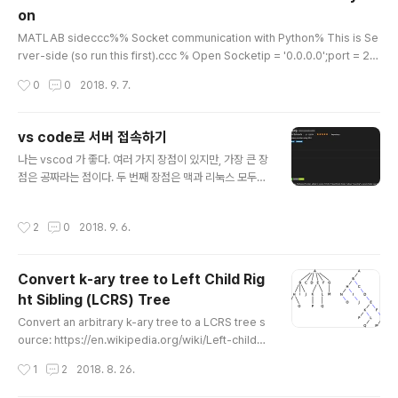
on
그 미묘한 경계선이 욕심..
글 내용
MATLAB sideccc%% Socket communication with Python% This is Se
rver-side (so run this first).ccc % Open Socketip = '0.0.0.0';port = 20
02;fprintf('Socket openning @%s:%d ... ',ip,port);t = tcpip(ip, port, 'Net
작성시간
0
0
2018. 9. 7.
workRole','server');fopen(t);fprintf('Opened.\n');tick = 0; while true %
Read from socket (wait here) while t.BytesAvailable == 0, WAIT=true;
end data = fread(t, t.BytesAvailable); string = ch..
vs code로 서버 접속하기
글 내용
나는 vscod 가 좋다. 여러 가지 장점이 있지만, 가장 큰 장
점은 공짜라는 점이다. 두 번째 장점은 맥과 리눅스 모두에
별 문제 없이 잘 설치가 된다는 점? 이런 것이 대기업에서
운영하는 프로그램의 장점이라고 볼 수 있을 것이다. 각설
작성시간
2
0
2018. 9. 6.
하고, 위의 extension를 먼저 설치를 한다. 이것이 해주는
것은 ssh로 들어가서 FileSystemProvider를 제공해준
다는 점이다. 그것 외에 큰 장점은 없지만, 일단 코드를 수
Convert k-ary tree to Left Child Rig
정은 가능하다. 그리고는 User setting에 들어가서 json
ht Sibling (LCRS) Tree
을 편집한다. 그리고 나선 오른쪽의 User setting에 다음
글 내용
과 같은 sshfs.config를 추가한다. 저장을 하고 vscode
Convert an arbitrary k-ary tree to a LCRS tree s
를 종료 후 재 시작을 해야한다. "sshfs.configs": [ { "la
ource: https://en.wikipedia.org/wiki/Left-child_ri
bel"..
ght-sibling_binary_treeLet us see one example.
작성시간
1
2
2018. 8. 26.
Consider the following multiway tree 1 /|\ / | \ / | \
2 3 4 / \ | 5 6 7 / \ 8 9 This tree can be represent