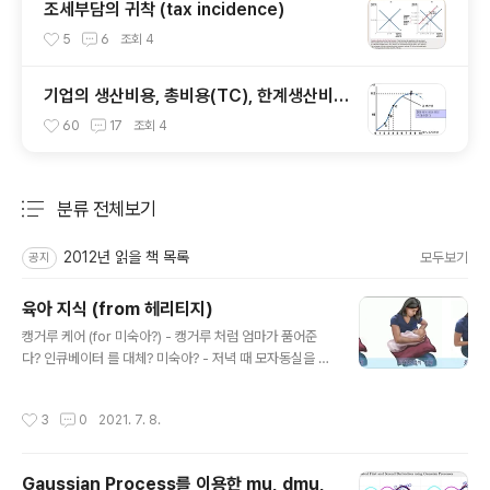
조세부담의 귀착 (tax incidence)
5
6
조회
4
기업의 생산비용, 총비용(TC), 한계생산비용
(MC), 평균생산비용(AC), 총수입(TR), 한
60
17
조회
4
계수입(MR)
분류 전체보기
주요 글 목록
2012년 읽을 책 목록
모두보기
공지
육아 지식 (from 헤리티지)
글 내용
캥거루 케어 (for 미숙아?) - 캥거루 처럼 엄마가 품어준
다? 인큐베이터 를 대체? 미숙아? - 저녁 때 모자동실을 할
때, 아빠 옷을 벗고, skin-to-skin. 100일까지. - 오전에
엄마, 오후에 아빠 아기 수영 (20분!) - 어른 욕조로 하자.
작성시간
3
0
2021. 7. 8.
대신에 목튜브 해도 어른이 항상 지키고 있자. 예방접종 -
BCG는 미국에서는 안맞는다? 베이비 마사지 - 신진대사
면역력 향상에 도움이 된다. + 정서적인 효과: 세르토닌, 행
Gaussian Process를 이용한 mu, dmu,
복 호르몬, 숙면에 도움 주의점: 아이가 울거나 거부할 때는