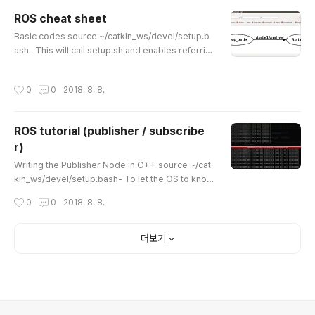
ed in first child-next sibling manner as follows 1
ROS cheat sheet
/ / / 2---3---4 / / 5---6 7 / 8---9 Now, if we look
글 내용
Basic codes source ~/catkin_ws/devel/setup.b
at the first child-next sibling representat..
ash- This will call setup.sh and enables referrin
g existing packages for ROS commands such a
s roscd. Create ROS package catkin_create_pk
작성시간
0
0
2018. 8. 8.
g beginner_tutorials std_msgs rospy roscppcat
kin_create_pkg beginner_tutorials std_msgs ro
spy roscpp- beginner_tutorials: package name
ROS tutorial (publisher / subscribe
/ std_msgs, rospy,roscpp: package dependenc
r)
ies Move to ROS folder & check dependenc..
글 내용
Writing the Publisher Node in C++ source ~/cat
kin_ws/devel/setup.bash- To let the OS to know
where ROS files are. roscd beginner_tutorials -
작성시간
0
0
2018. 8. 8.
Make src/talker.cpp#include "ros/ros.h"#includ
e "std_msgs/String.h" #include /** * This tutoria
l demonstrates simple sending of messages ov
더보기
er the ROS system. */int main(int argc, char **ar
gv){ /** * The ros::init() function needs to see ar
gc and argv so tha..