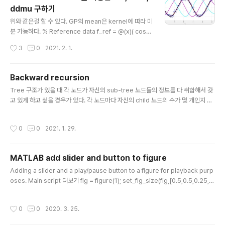
ddmu 구하기
중단하다. 아플 때나 예방접종 후에도 피하자. 밥먹고 30
글 내용
분-1시간 후에 실시를 하자. 오일을 꼭 바르고, 손으로 비벼
위와 같은걸 할 수 있다. GP의 mean은 kernel에 따라 미
서 따듯하게 사용을 하고, 아이와 눈, 입에 들어가지 않게
분 가능하다. % Reference data f_ref = @(x)( cos
주의를 하자. 시간은 3분-5분으로..
(x) ); % reference function t_max = 4*pi; t_ref = l
작성시간
3
0
2021. 2. 1.
inspace(0,t_max,1000)'; x_ref = f_ref(t_ref); % A
nchor dataset (training data) n_anchor = 100; t_a
nchor = linspace(0,t_max,n_anchor)'; noise_var
Backward recursion
= 1e-2; x_anchor = f_ref(t_anchor) + sqrt(noise_
글 내용
Tree 구조가 있을 때 각 노드가 자신의 sub-tree 노드들의 정보를 다 취합해서 갖
var)*randn(size(t_anchor)); l_anchor = ones(n_a
고 있게 하고 싶을 경우가 있다. 각 노드마다 자신의 child 노드의 수가 몇 개인지 원
nchor,1); % Gaussian random ..
할 때도 있고 (모든 노드가 +1의 값을 갖게 하면), 혹은 inverse dynamices를 풀
때 사용되는 recursive Newton Euler (RNE)의 inward operation을 할 때가
작성시간
0
0
2021. 1. 29.
그렇다. % % 1 % /|\ % / | \ % / | \ % 2 3 4 % / \ | % 5 6 7 % / \ % 8 9 % % 1
% / % 2 % / \ % 5 3 % \ \ % 6 4 % / % 7 % / % 8 % \ % 9 % ccc 트리 구조는
위와 같이 multiary tree 구조와 left child righ..
MATLAB add slider and button to figure
글 내용
Adding a slider and a play/pause button to a figure for playback purp
oses. Main script 더보기 fig = figure(1); set_fig_size(fig,[0.5,0.5,0.25,0.
3]); h_title = title('Slider demo','fontsize',20,'fontname','consolas','inter
preter','none'); % Add slider to figure slider_max = 100; HZ = 30; sb =
작성시간
0
0
2020. 3. 25.
add_slider_and_button_to_figure(fig,slider_max,HZ,'y_offset',0.005,'y
_height',0.05,... 'sliderstep',1/40,'fo..