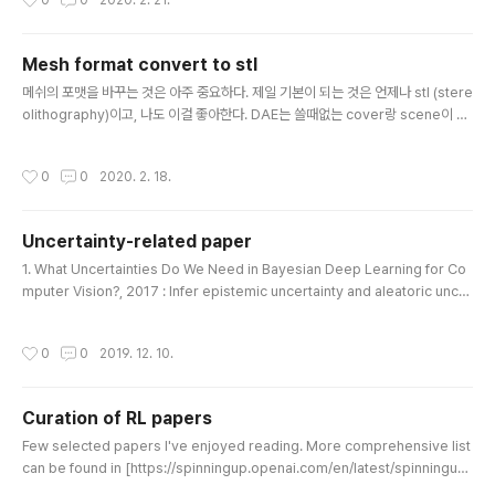
0
0
2020. 2. 21.
he origin to its m-th nearest point. The special c
ase of m=1 will be the shortest distrance from t
he origin. The distribution of the distance of the
Mesh format convert to stl
m-th nearest point follows a generalized beta d
글 내용
istribution:..
메쉬의 포맷을 바꾸는 것은 아주 중요하다. 제일 기본이 되는 것은 언제나 stl (stere
olithography)이고, 나도 이걸 좋아한다. DAE는 쓸때없는 cover랑 scene이 들
어가있어서 parsing이 잘 안된다. OBJ도 마찬가지다. 온라인에는 수많은 컨버터가
있는데 오프라인으로 쓸 수 있는걸 찾다보니까 http://openctm.sourceforge.n
작성시간
0
0
2020. 2. 18.
et/ 요게 나온다. 소스만 있다. 소스를 받는다. OS에 맞는 Makefile.os의 이름을
Makefile로 바꾸고 make를 한다. 그러면 된다. 아주 간단하다. 대신에 이를 위해
서 brew를 죄다 다시 컴파일 하느라 엄청난 시간이 걸렸다. 모 원래 그렇단다. 받고
Uncertainty-related paper
나면 아주 간단하다. ctmconv A.obj A.stl 혹은 ctmc..
글 내용
1. What Uncertainties Do We Need in Bayesian Deep Learning for Co
mputer Vision?, 2017 : Infer epistemic uncertainty and aleatoric uncer
tainty using Bayesian neural networks. https://papers.nips.cc/paper/
7141-what-uncertainties-do-we-need-in-bayesian-deep-learning-f
작성시간
0
0
2019. 12. 10.
or-computer-vision What Uncertainties Do We Need in Bayesian De
ep Learning for Computer Vision? What Uncertainties Do We Need in
Baye..
Curation of RL papers
글 내용
Few selected papers I've enjoyed reading. More comprehensive list
can be found in [https://spinningup.openai.com/en/latest/spinningup/
keypapers.html]. Model-Free RL 1. Playing Atari with Deep Reinforce